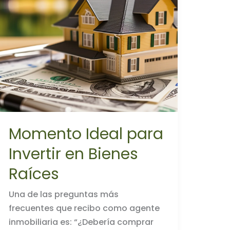
de
pagar
tu
propiedad?
Momento Ideal para
Invertir en Bienes
Raíces
Una de las preguntas más
frecuentes que recibo como agente
inmobiliaria es: “¿Debería comprar