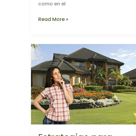
como en el
Guía
Read More »
Completa
para
Comprar
tu
Primera
Casa