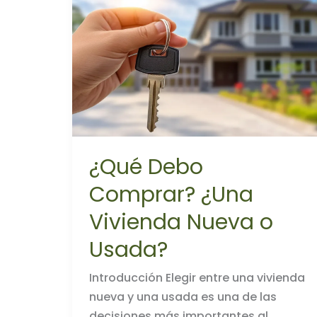
en
Bienes
Raíces
¿Qué Debo
Comprar? ¿Una
Vivienda Nueva o
Usada?
Introducción Elegir entre una vivienda
nueva y una usada es una de las
decisiones más importantes al