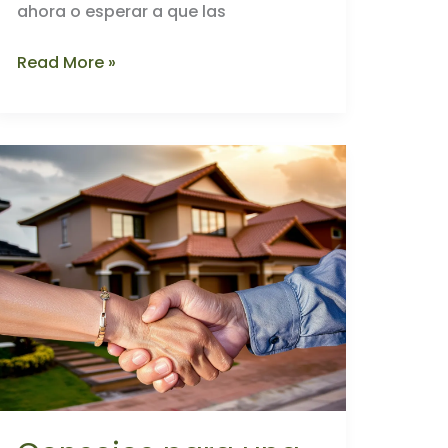
ahora o esperar a que las
Momento
Read More »
Ideal
para
Invertir
en
Bienes
Raíces