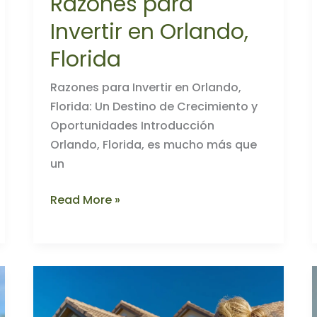
Razones para
Invertir en Orlando,
Florida
Razones para Invertir en Orlando,
Florida: Un Destino de Crecimiento y
Oportunidades Introducción
Orlando, Florida, es mucho más que
un
Razones
Read More »
para
Invertir
en
Orlando,
Florida