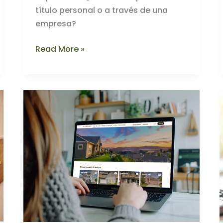
título personal o a través de una
empresa?
¿Comprar
Read More »
tu
Propiedad
a
Título
Personal
o
a
través
de
una
Empresa?