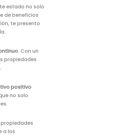
Este estado no solo
ie de beneficios
ión, te presento
da.
ontinuo
. Con un
as propiedades
.
ctivo positivo
que no solo
es.
e propiedades
e a los