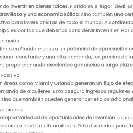
ando
invertir en bienes raíces
, Florida es el lugar ideal. 
ravilloso y una economía sólida
, sino también una ser
tivo para inversionistas de todo el mundo. A continuac
cipales por las que deberías considerar invertir en Flori
reciación
iario en Florida muestra un
potencial de apreciación c
cional constante y una alta demanda, los precios de l
ar, proporcionando
excelentes ganancias a largo plazo
 Positivo
en áreas como Miami y Orlando generan un
flujo de efe
emanda de alquileres. Esto asegura ingresos regulares 
, sino que también pueden generar beneficios adicional
nversiones
amplia variedad de oportunidades de inversión
: desd
merciales hasta multifamiliares. Esta diversidad permit