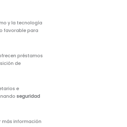
smo y la tecnología
no favorable para
ofrecen préstamos
isición de
etarios e
ionando
seguridad
ner más información