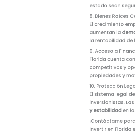
estado sean segura
8. Bienes Raíces 
El crecimiento emp
aumentan la
dema
la rentabilidad de
9. Acceso a Finan
Florida cuenta co
competitivos y opc
propiedades y maxi
10. Protección Lega
El sistema legal d
inversionistas. La
y estabilidad
en la
¡Contáctame para
Invertir en Florid