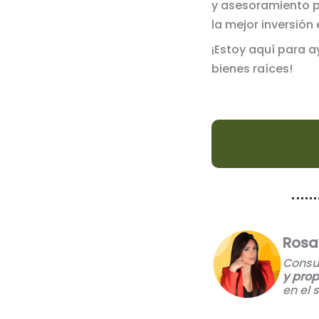
y asesoramiento 
la mejor inversión 
¡Estoy aquí para 
bienes raíces!
Rosa
Consu
y pro
en el 