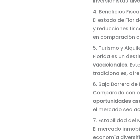
inversionistas
dive
4. Beneficios Fisca
El estado de Flori
y reducciones fisc
en comparación c
5. Turismo y Alqui
Florida es un dest
vacacionales
. Est
tradicionales, of
6. Baja Barrera de
Comparado con ot
oportunidades as
el mercado sea ac
7. Estabilidad del
El mercado inmobil
economía diversif