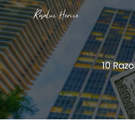
Skip
to
content
10 Razo