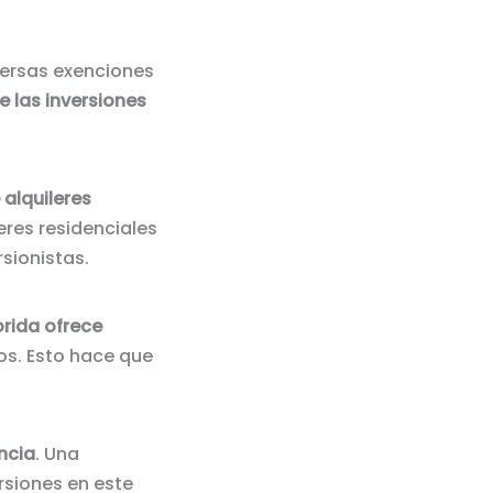
versas exenciones
e las inversiones
alquileres
eres residenciales
rsionistas.
orida ofrece
s. Esto hace que
encia
. Una
siones en este