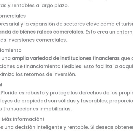
s y rentables a largo plazo.
Comerciales
resarial y la expansión de sectores clave como el turi
nda de bienes raíces comerciales
. Esto crea un entor
 las inversiones comerciales.
ciamiento
n una
amplia variedad de instituciones financieras
que 
iones de financiamiento flexibles. Esto facilita la adqu
miza los retornos de inversión.
l
e Florida es robusto y protege los derechos de los propi
s leyes de propiedad son sólidas y favorables, proporc
s transacciones inmobiliarias.
 Más Información!
a es una decisión inteligente y rentable. Si deseas obte